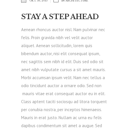
OKT. 16, 2015
IN
ARCHITECTURE
STAY A STEP AHEAD
Aenean rhoncus auctor nisl. Nam pulvinar nec
felis. Proin gravida nibh vel velit auctor
aliquet. Aenean sollicitudin, lorem quis
bibendum auctor, nisi elit consequat ipsum,
nec sagittis sem nibh id elit. Duis sed odio sit
amet nibh vulputate cursus a sit amet mauris.
Morbi accumsan ipsum velit. Nam nec tellus a
odio tincidunt auctor a ornare odio. Sed non
mauris vitae erat consequat auctor eu in elit.
Class aptent taciti sociosqu ad litora torquent
per conubia nostra, per inceptos himenaeos.
Mauris in erat justo. Nullam ac urna eu felis
dapibus condimentum sit amet a augue. Sed