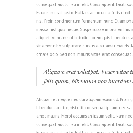
consequat auctor eu in elit. Class aptent taciti so
Mauris in erat justo. Nullam ac urna eu felis dapi
nisi. Proin condimentum fermentum nunc. Etiam pha
massa nisl quis neque. Suspendisse in orci enThis i
aliquet. Aenean sollicitudin, lorem quis bibendum au
sit amet nibh vulputate cursus a sit amet mauris. 
ornare odio. Sed non mauris vitae erat consequat au
Aliquam erat volutpat. Fusce vitae t
felis quam, bibendum non interdum e
Aliquam et neque nec dui aliquam euismod. Proin gra
bibendum auctor, nisi elit consequat ipsum, nec sagi
amet mauris. Morbi accumsan ipsum velit. Nam nec t
consequat auctor eu in elit. Class aptent taciti so
Mauris in erat justo. Nullam ac urna eu felis dapi