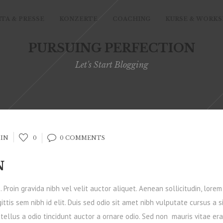
ITA & PRESSE
KONZERTE
COACHING
KURSE & WORK
PURSUING PERFECTION
Let's Start Blogging
MIN
0
0 COMMENTS
N
Proin gravida nibh vel velit auctor aliquet. Aenean sollicitudin, lorem
ttis sem nibh id elit. Duis sed odio sit amet nibh vulputate cursus a s
ellus a odio tincidunt auctor a ornare odio. Sed non mauris vitae era