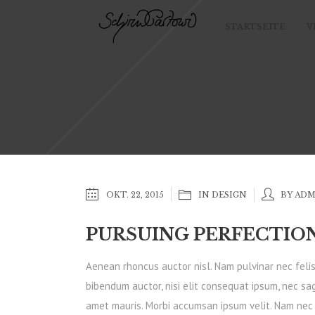
STARTSEITE
V
OKT. 22, 2015
IN
DESIGN
BY AD
PURSUING PERFECTIO
Aenean rhoncus auctor nisl. Nam pulvinar nec felis. 
bibendum auctor, nisi elit consequat ipsum, nec sagi
amet mauris. Morbi accumsan ipsum velit. Nam nec t