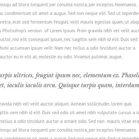
ciosqu ad litora torquent per conubia nostra, per inceptos himenaeos.
bus condimentum sit amet a augue. Sed non neque elit. Sed ut imperdie
retra, erat sed fermentum feugiat, velit mauris egestas quam, ut ali
s Photoshop’s version of Lorem Ipsum. Proin gravida nibh vel velit auc
ctor, nisi elit consequat ipsum, nec sagittis sem nibh id elit. Duis sed
Morbi accumsan ipsum velit. Nam nec tellus a odio tincidunt auctor a
ctor eu in elit at, molestie eu odio. Vivamus pulvinar, augue.
urpis ultrices, feugiat ipsum nec, elementum ex. Phasel
t, iaculis iaculis arcu. Quisque turpis quam, interdum
vida nibh vel velit auctor aliquet. Aenean sollicitudin, lorem quis
ttis sem nibh id elit. Duis sed odio sit amet nibh vulputate cursus a s
ellus a odio tincidunt auctor a ornare odio. Sed non mauris vitae era
ciosqu ad litora torquent per conubia nostra, per inceptos himenaeos.
bus condimentum sit amet a augue. Sed non neque elit. Sed ut imperdie