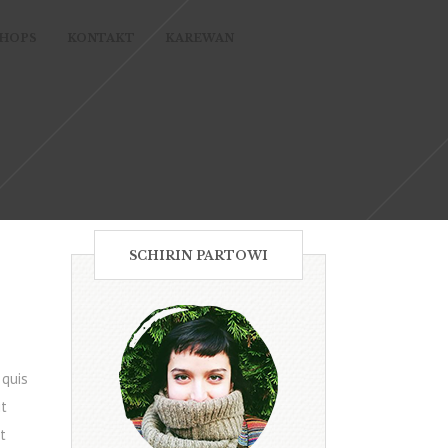
SHOPS
KONTAKT
KAREWAN
SCHIRIN PARTOWI
 quis
it
t