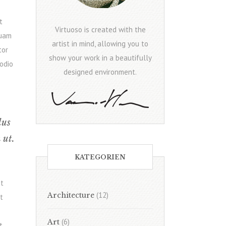
t
Virtuoso is created with the
quam
artist in mind, allowing you to
tor
show your work in a beautifully
 odio
designed environment.
lus
 ut.
KATEGORIEN
it
(12)
Architecture
t
(6)
Art
t